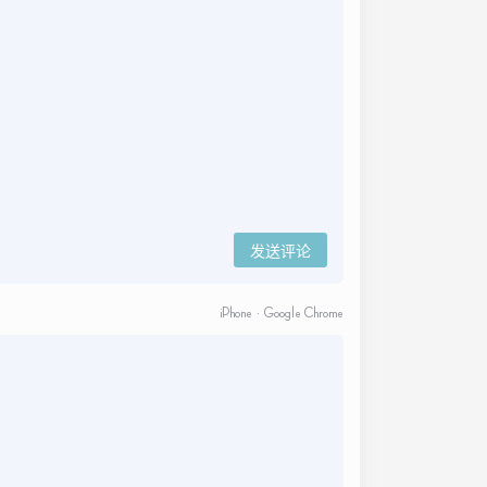
发送评论
iPhone · Google Chrome