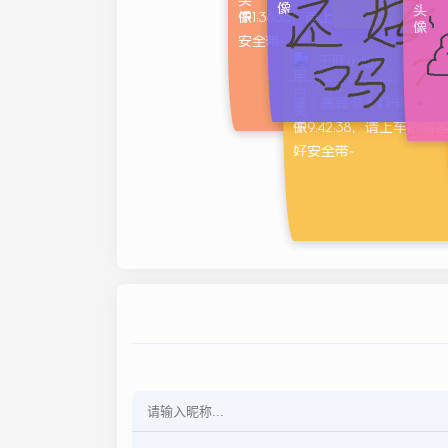
好安
午1:36:53，请上车的乘客系好
午7:
安全带~
好安全
王旺小仙贝
2022/0
滴！贵宾卡！打卡时间：
午9:42:38，请上车的乘
好安全带~