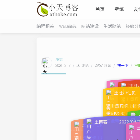
首页
壁纸
友
编程相关
WEB前端
网站建设
生活随笔
经验分
小天
2021-12-17
/
50 评论
/
2,967 阅读
/
搜一下
/
已
王旺小仙贝
王旺
王旺小仙贝
滴！贵宾卡！
滴！贵宾
滴！贵宾卡！打
午9:50:45，
午5:52
午6:19:58，请
好安全带~
安全带~
安全带~
王博客
2022/04/
王旺小仙贝
2022/01/20
王
滴！
午4
滴！贵宾卡！打卡时间：下
滴！贵