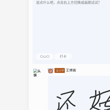
OωO
打卡
王博客
♙LV.19