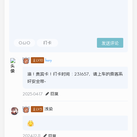
OωO
打卡
发送评论
hary
♙LV.10
滴！贵宾卡！打卡时间：23:16:57，请上车的乘客系
好安全带~
2025-04-17
回复
浅染
♙LV.5
2024-12-11
回复