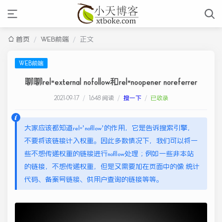
首页
/
WEB前端
/
正文
WEB前端
聊聊rel=external nofollow和rel=noopener noreferrer
2021-09-17
/
1,648 阅读
/
搜一下
/
已收录
大家应该都知道rel=’nofllow’的作用，它是告诉搜索引擎，
不要将该链接计入权重。因此多数情况下，我们可以将一
些不想传递权重的链接进行nofllow处理；例如一些非本站
的链接，不想传递权重，但是又需要加在页面中的像 统计
代码、备案号链接、供用户查询的链接等等。