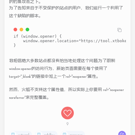
的钓鱼攻击之下。
为了告知来自于不受保护的站点的用户，我们运行一个利用了
这个缺陷的脚本。
if
(
window
.
opener
)
{
window
.
opener
.
location
=
"https://tool.xtboke.co
}
我相信绝大多数站点都没有恰当地处理这个问题,为了限制
window.opener的访问行为，原始页面需要在每个使用了
target="_blank"的链接中加上一个rel="noopener"属性。
然而，火狐不支持这个属性值，所以实际上你要用 rel="noopener
noreferrer"来完整覆盖。
9
external
nofollow
noopener