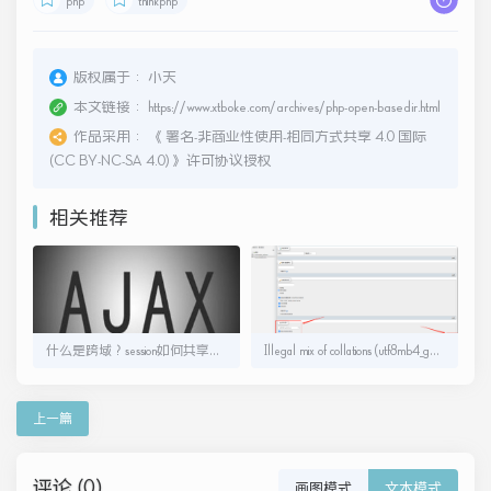
php
thinkphp
版权属于：
小天
本文链接：
https://www.xtboke.com/archives/php-open-basedir.html
作品采用：
《
署名-非商业性使用-相同方式共享 4.0 国际
(CC BY-NC-SA 4.0)
》许可协议授权
相关推荐
什么是跨域？session如何共享？PHP和Ajax跨域问题的解决方法
Illegal mix of collations (utf8mb4_general_ci,IMPLICIT) and (utf8_general_ci,COERCIBLE) for operation
上一篇
评论 (0)
画图模式
文本模式