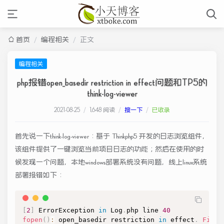
首页
/
编程相关
/
正文
编程相关
php报错open_basedir restriction in effect问题和TP5的
think-log-viewer
2021-08-25
/
1,648 阅读
/
搜一下
/
已收录
首先说一下think-log-viewer：基于 Thinkphp5 开发的日志浏览组件，
该组件提供了一键浏览当前项目日志的功能；然后在使用的时
候发现一个问题，本地windows部署系统没有问题，线上linux系统
部署报错如下：
[
2
]
ErrorException
in
Log
.
php
 line 
40
fopen
(
)
:
 open_basedir restriction 
in
 effect
.
File
(