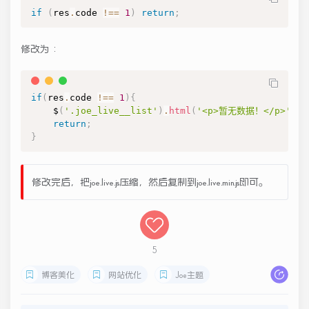
if
(
res
.
code 
!==
1
)
return
;
修改为：
if
(
res
.
code 
!==
1
)
{
    $
(
'.joe_live__list'
)
.
html
(
'<p>暂无数据！</p>'
)
;
return
;
}
修改完后，把joe.live.js压缩，然后复制到joe.live.min.js即可。
5
博客美化
网站优化
Joe主题