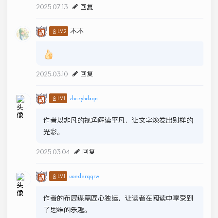
2025-07-13
回复
木木
♙LV.2
2025-03-10
回复
zbczyhdxqn
♙LV.1
作者以非凡的视角解读平凡，让文字焕发出别样的
光彩。
2025-03-04
回复
uoederqqrw
♙LV.1
作者的布局谋篇匠心独运，让读者在阅读中享受到
了思维的乐趣。